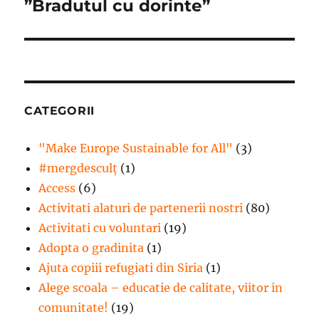
”Bradutul cu dorinte”
Articolul
următor:
CATEGORII
"Make Europe Sustainable for All"
(3)
#mergdesculţ
(1)
Access
(6)
Activitati alaturi de partenerii nostri
(80)
Activitati cu voluntari
(19)
Adopta o gradinita
(1)
Ajuta copiii refugiati din Siria
(1)
Alege scoala – educatie de calitate, viitor in
comunitate!
(19)