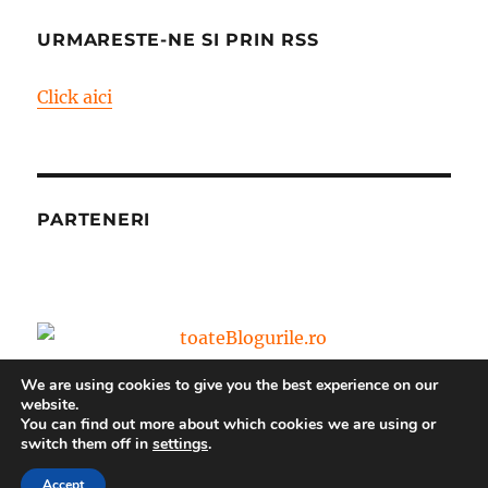
URMARESTE-NE SI PRIN RSS
Click aici
PARTENERI
We are using cookies to give you the best experience on our
website.
You can find out more about which cookies we are using or
switch them off in
settings
.
Blog – World Vision Romania
Propulsat cu mândrie de
WordPress
Accept