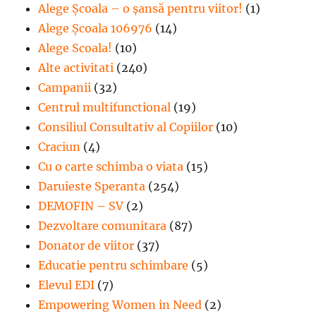
Alege Şcoala – o şansă pentru viitor!
(1)
Alege Școala 106976
(14)
Alege Scoala!
(10)
Alte activitati
(240)
Campanii
(32)
Centrul multifunctional
(19)
Consiliul Consultativ al Copiilor
(10)
Craciun
(4)
Cu o carte schimba o viata
(15)
Daruieste Speranta
(254)
DEMOFIN – SV
(2)
Dezvoltare comunitara
(87)
Donator de viitor
(37)
Educatie pentru schimbare
(5)
Elevul EDI
(7)
Empowering Women in Need
(2)