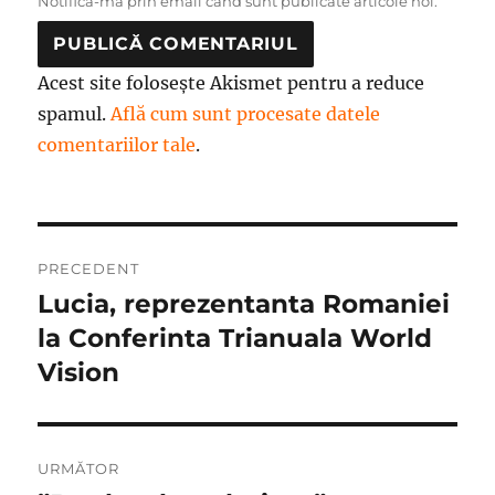
Notifică-mă prin email când sunt publicate articole noi.
Acest site folosește Akismet pentru a reduce
spamul.
Află cum sunt procesate datele
comentariilor tale
.
Navigare
PRECEDENT
în
Lucia, reprezentanta Romaniei
Articolul
anterior:
la Conferinta Trianuala World
articole
Vision
URMĂTOR