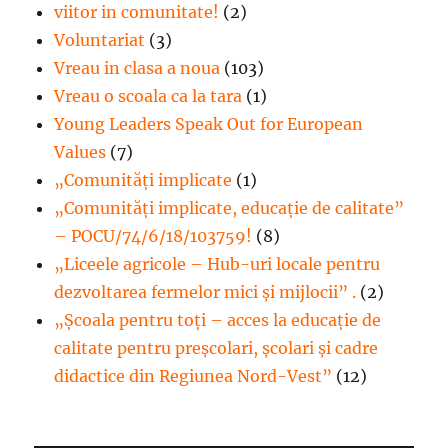
viitor in comunitate!
(2)
Voluntariat
(3)
Vreau in clasa a noua
(103)
Vreau o scoala ca la tara
(1)
Young Leaders Speak Out for European
Values
(7)
„Comunități implicate
(1)
„Comunități implicate, educație de calitate”
– POCU/74/6/18/103759!
(8)
„Liceele agricole – Hub-uri locale pentru
dezvoltarea fermelor mici şi mijlocii” .
(2)
„Școala pentru toți – acces la educație de
calitate pentru preșcolari, școlari și cadre
didactice din Regiunea Nord-Vest”
(12)