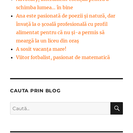
schimba lumea… în bine
Ana este pasionată de poezii și natură, dar
învață la o școală profesională cu profil
alimentat pentru că nu și-a permis să
meargă la un liceu din oraș
A sosit vacanța mare!
Viitor fotbalist, pasionat de matematică
CAUTA PRIN BLOG
CĂ
Caută
după: