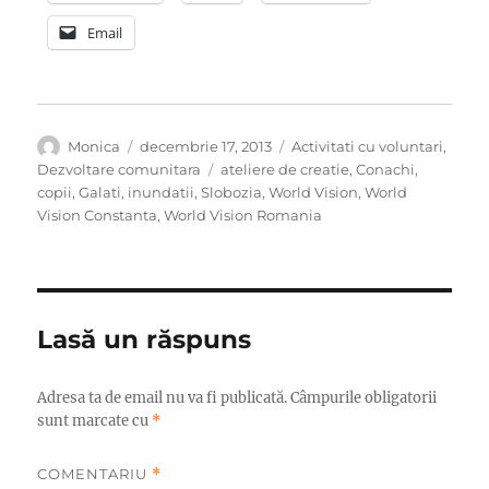
Email
Autor
Publicat
Categorii
Monica
decembrie 17, 2013
Activitati cu voluntari
,
pe
Etichete
Dezvoltare comunitara
ateliere de creatie
,
Conachi
,
copii
,
Galati
,
inundatii
,
Slobozia
,
World Vision
,
World
Vision Constanta
,
World Vision Romania
Lasă un răspuns
Adresa ta de email nu va fi publicată.
Câmpurile obligatorii
sunt marcate cu
*
COMENTARIU
*