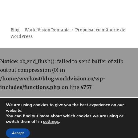
Blog – World Vision Romania
Propulsat cu mândrie de
WordPress
Notice
: ob_end_flush(): failed to send buffer of zlib
output compression (0) in
/home/wvrhost/blog.worldvision.ro/wp-
includes/functions.php
on line
4757
Notice
: ob_end_flush(): failed to send buffer of zlib
We are using cookies to give you the best experience on our
website.
output compression (0) in
You can find out more about which cookies we are using or
switch them off in
settings
.
/home/wvrhost/blog.worldvision.ro/wp-
content/plugins/https-redirection/https-
Accept