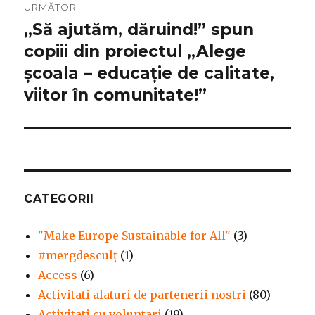
URMĂTOR
,,Să ajutăm, dăruind!” spun
Articolul
următor:
copiii din proiectul ,,Alege
școala – educație de calitate,
viitor în comunitate!”
CATEGORII
"Make Europe Sustainable for All"
(3)
#mergdesculţ
(1)
Access
(6)
Activitati alaturi de partenerii nostri
(80)
Activitati cu voluntari
(19)