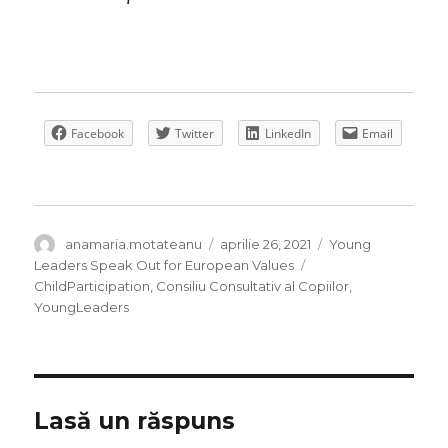
Facebook
Twitter
LinkedIn
Email
Autor
Publicat
Categorii
anamaria.motateanu
aprilie 26, 2021
Young
pe
Etichete
Leaders Speak Out for European Values
ChildParticipation
,
Consiliu Consultativ al Copiilor
,
YoungLeaders
Lasă un răspuns