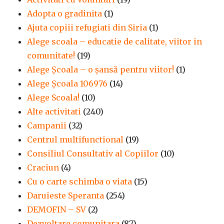
Adopta o gradinita
(1)
Ajuta copiii refugiati din Siria
(1)
Alege scoala – educatie de calitate, viitor in
comunitate!
(19)
Alege Şcoala – o şansă pentru viitor!
(1)
Alege Școala 106976
(14)
Alege Scoala!
(10)
Alte activitati
(240)
Campanii
(32)
Centrul multifunctional
(19)
Consiliul Consultativ al Copiilor
(10)
Craciun
(4)
Cu o carte schimba o viata
(15)
Daruieste Speranta
(254)
DEMOFIN – SV
(2)
Dezvoltare comunitara
(87)