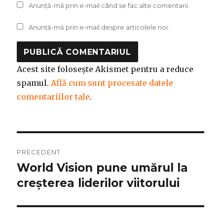
Anunță-mă prin e-mail când se fac alte comentarii.
Anunță-mă prin e-mail despre articolele noi.
Acest site folosește Akismet pentru a reduce
spamul.
Află cum sunt procesate datele
comentariilor tale
.
Navigare
PRECEDENT
în
World Vision pune umărul la
Articolul
anterior:
creșterea liderilor viitorului
articole