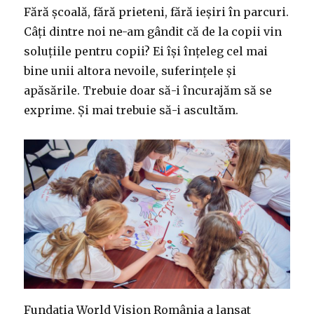
Fără şcoală, fără prieteni, fără ieşiri în parcuri.
Câţi dintre noi ne-am gândit că de la copii vin
soluţiile pentru copii? Ei îşi înţeleg cel mai
bine unii altora nevoile, suferinţele şi
apăsările. Trebuie doar să-i încurajăm să se
exprime. Și mai trebuie să-i ascultăm.
Fundația World Vision România a lansat