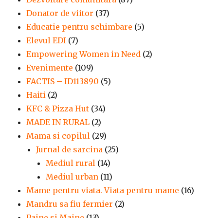
Donator de viitor
(37)
Educatie pentru schimbare
(5)
Elevul EDI
(7)
Empowering Women in Need
(2)
Evenimente
(109)
FACTIS – ID113890
(5)
Haiti
(2)
KFC & Pizza Hut
(34)
MADE IN RURAL
(2)
Mama si copilul
(29)
Jurnal de sarcina
(25)
Mediul rural
(14)
Mediul urban
(11)
Mame pentru viata. Viata pentru mame
(16)
Mandru sa fiu fermier
(2)
Paine si Maine
(13)