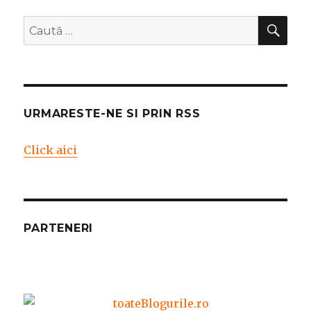
CĂ
Caută
după:
URMARESTE-NE SI PRIN RSS
Click aici
PARTENERI