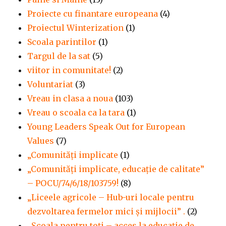
Proiecte cu finantare europeana
(4)
Proiectul Winterization
(1)
Scoala parintilor
(1)
Targul de la sat
(5)
viitor in comunitate!
(2)
Voluntariat
(3)
Vreau in clasa a noua
(103)
Vreau o scoala ca la tara
(1)
Young Leaders Speak Out for European
Values
(7)
„Comunități implicate
(1)
„Comunități implicate, educație de calitate”
– POCU/74/6/18/103759!
(8)
„Liceele agricole – Hub-uri locale pentru
dezvoltarea fermelor mici şi mijlocii” .
(2)
„Școala pentru toți – acces la educație de