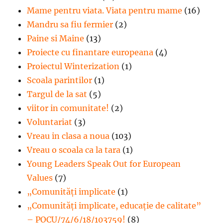
Mame pentru viata. Viata pentru mame
(16)
Mandru sa fiu fermier
(2)
Paine si Maine
(13)
Proiecte cu finantare europeana
(4)
Proiectul Winterization
(1)
Scoala parintilor
(1)
Targul de la sat
(5)
viitor in comunitate!
(2)
Voluntariat
(3)
Vreau in clasa a noua
(103)
Vreau o scoala ca la tara
(1)
Young Leaders Speak Out for European
Values
(7)
„Comunități implicate
(1)
„Comunități implicate, educație de calitate”
– POCU/74/6/18/103759!
(8)