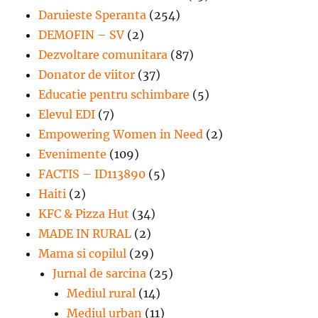
Daruieste Speranta
(254)
DEMOFIN – SV
(2)
Dezvoltare comunitara
(87)
Donator de viitor
(37)
Educatie pentru schimbare
(5)
Elevul EDI
(7)
Empowering Women in Need
(2)
Evenimente
(109)
FACTIS – ID113890
(5)
Haiti
(2)
KFC & Pizza Hut
(34)
MADE IN RURAL
(2)
Mama si copilul
(29)
Jurnal de sarcina
(25)
Mediul rural
(14)
Mediul urban
(11)