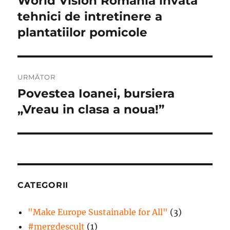
World Vision Romania invata
articole
tehnici de intretinere a
plantatiilor pomicole
URMĂTOR
Povestea Ioanei, bursiera
Articolul
următor:
„Vreau in clasa a noua!”
CATEGORII
"Make Europe Sustainable for All"
(3)
#mergdesculţ
(1)