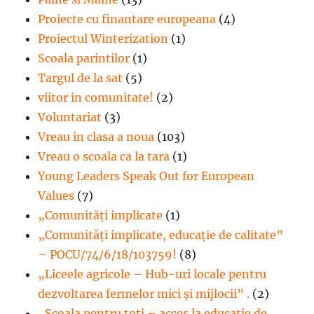
Proiecte cu finantare europeana
(4)
Proiectul Winterization
(1)
Scoala parintilor
(1)
Targul de la sat
(5)
viitor in comunitate!
(2)
Voluntariat
(3)
Vreau in clasa a noua
(103)
Vreau o scoala ca la tara
(1)
Young Leaders Speak Out for European
Values
(7)
„Comunități implicate
(1)
„Comunități implicate, educație de calitate”
– POCU/74/6/18/103759!
(8)
„Liceele agricole – Hub-uri locale pentru
dezvoltarea fermelor mici şi mijlocii” .
(2)
„Școala pentru toți – acces la educație de