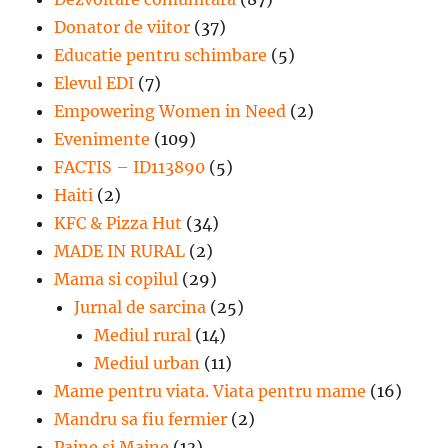
Donator de viitor
(37)
Educatie pentru schimbare
(5)
Elevul EDI
(7)
Empowering Women in Need
(2)
Evenimente
(109)
FACTIS – ID113890
(5)
Haiti
(2)
KFC & Pizza Hut
(34)
MADE IN RURAL
(2)
Mama si copilul
(29)
Jurnal de sarcina
(25)
Mediul rural
(14)
Mediul urban
(11)
Mame pentru viata. Viata pentru mame
(16)
Mandru sa fiu fermier
(2)
Paine si Maine
(13)