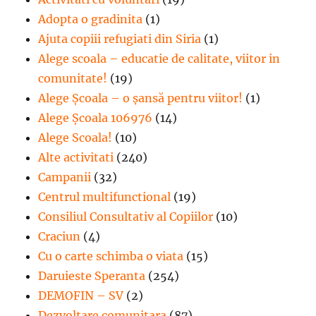
Adopta o gradinita
(1)
Ajuta copiii refugiati din Siria
(1)
Alege scoala – educatie de calitate, viitor in
comunitate!
(19)
Alege Şcoala – o şansă pentru viitor!
(1)
Alege Școala 106976
(14)
Alege Scoala!
(10)
Alte activitati
(240)
Campanii
(32)
Centrul multifunctional
(19)
Consiliul Consultativ al Copiilor
(10)
Craciun
(4)
Cu o carte schimba o viata
(15)
Daruieste Speranta
(254)
DEMOFIN – SV
(2)
Dezvoltare comunitara
(87)