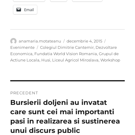
Email
Autor
Publicat
Categorii
anamaria.motateanu
decembrie 4, 2015
pe
Etichete
Evenimente
Colegiul Dimitrie Cantemir
,
Dezvoltare
Economica
,
Fundatia World Vision Romania
,
Grupul de
Actiune Locala
,
Husi
,
Liceul Agricol Miroslava
,
Workshop
Navigare
PRECEDENT
în
Bursierii doljeni au invatat
Articolul
anterior:
care sunt cei mai importanti
articole
pasi in realizarea si sustinerea
unui discurs public