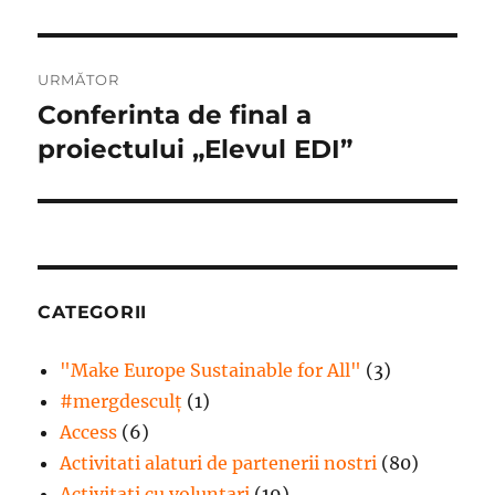
URMĂTOR
Conferinta de final a
Articolul
următor:
proiectului „Elevul EDI”
CATEGORII
"Make Europe Sustainable for All"
(3)
#mergdesculţ
(1)
Access
(6)
Activitati alaturi de partenerii nostri
(80)
Activitati cu voluntari
(19)