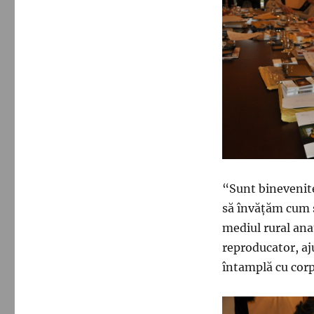
“Sunt binevenite
să învățăm cum s
mediul rural ana
reproducator, aj
întamplă cu corp