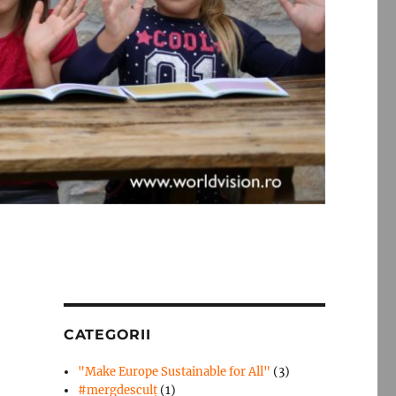
CATEGORII
"Make Europe Sustainable for All"
(3)
#mergdesculţ
(1)