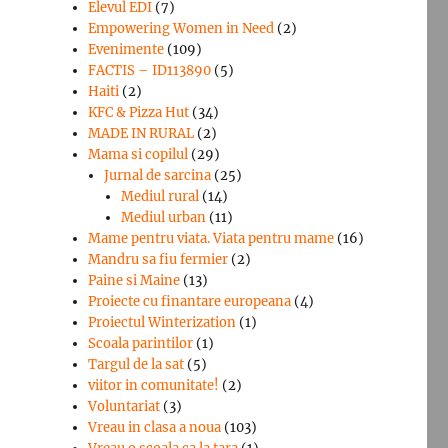
Elevul EDI
(7)
Empowering Women in Need
(2)
Evenimente
(109)
FACTIS – ID113890
(5)
Haiti
(2)
KFC & Pizza Hut
(34)
MADE IN RURAL
(2)
Mama si copilul
(29)
Jurnal de sarcina
(25)
Mediul rural
(14)
Mediul urban
(11)
Mame pentru viata. Viata pentru mame
(16)
Mandru sa fiu fermier
(2)
Paine si Maine
(13)
Proiecte cu finantare europeana
(4)
Proiectul Winterization
(1)
Scoala parintilor
(1)
Targul de la sat
(5)
viitor in comunitate!
(2)
Voluntariat
(3)
Vreau in clasa a noua
(103)