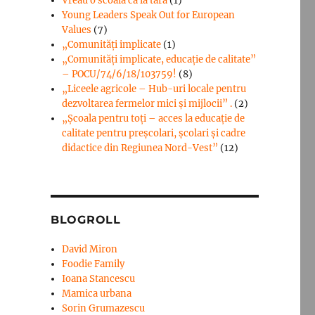
Vreau o scoala ca la tara
(1)
Young Leaders Speak Out for European
Values
(7)
„Comunități implicate
(1)
„Comunități implicate, educație de calitate”
– POCU/74/6/18/103759!
(8)
„Liceele agricole – Hub-uri locale pentru
dezvoltarea fermelor mici şi mijlocii” .
(2)
„Școala pentru toți – acces la educație de
calitate pentru preșcolari, școlari și cadre
didactice din Regiunea Nord-Vest”
(12)
BLOGROLL
David Miron
Foodie Family
Ioana Stancescu
Mamica urbana
Sorin Grumazescu