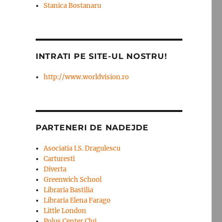
Stanica Bostanaru
INTRATI PE SITE-UL NOSTRU!
http://www.worldvision.ro
PARTENERI DE NADEJDE
Asociatia I.S. Dragulescu
Carturesti
Diverta
Greenwich School
Libraria Bastilia
Libraria Elena Farago
Little London
Polus Center Cluj