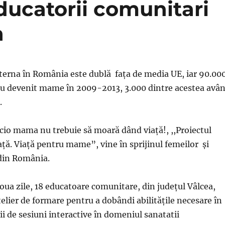
ducatorii comunitari
a
terna în România este dublă faţa de media UE, iar 90.00
au devenit mame în 2009-2013, 3.000 dintre acestea avâ
.
cio mama nu trebuie să moară dând viață!, ,,Proiectul
ă. Viață pentru mame”, vine în sprijinul femeilor și
din România.
doua zile, 18 educatoare comunitare, din județul Vâlcea,
telier de formare pentru a dobândi abilitățile necesare în
ii de sesiuni interactive în domeniul sanatatii