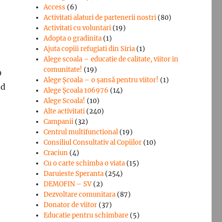
Access
(6)
Activitati alaturi de partenerii nostri
(80)
Activitati cu voluntari
(19)
Adopta o gradinita
(1)
Ajuta copiii refugiati din Siria
(1)
Alege scoala – educatie de calitate, viitor in
comunitate!
(19)
0
Alege Şcoala – o şansă pentru viitor!
(1)
nd
Alege Școala 106976
(14)
Alege Scoala!
(10)
Alte activitati
(240)
Campanii
(32)
Centrul multifunctional
(19)
Consiliul Consultativ al Copiilor
(10)
Craciun
(4)
Cu o carte schimba o viata
(15)
Daruieste Speranta
(254)
DEMOFIN – SV
(2)
Dezvoltare comunitara
(87)
Donator de viitor
(37)
Educatie pentru schimbare
(5)