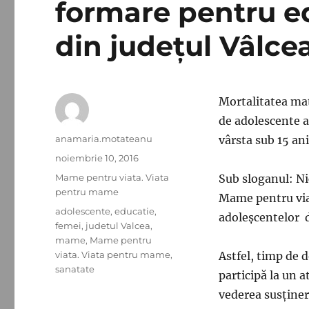
formare pentru e
din judeţul Vâlce
Mortalitatea ma
de adolescente 
Autor
anamaria.motateanu
vârsta sub 15 ani
Publicat
noiembrie 10, 2016
pe
Categorii
Mame pentru viata. Viata
Sub sloganul: Ni
pentru mame
Mame pentru viaț
Etichete
adolescente
,
educatie
,
adoleșcentelor 
femei
,
judetul Valcea
,
mame
,
Mame pentru
viata. Viata pentru mame
,
Astfel, timp de 
sanatate
participă la un a
vederea susținer