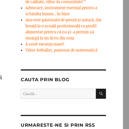
de calitate, viitor în comunitate!”
Advocacy, instrument esenţial pentru a
schimba lumea… în bine
Ana este pasionată de poezii și natură, dar
învață la o școală profesională cu profil
alimentat pentru că nu și-a permis să
meargă la un liceu din oraș
A sosit vacanța mare!
Viitor fotbalist, pasionat de matematică
ă
CAUTA PRIN BLOG
CĂUTARE
Caută
după:
URMARESTE-NE SI PRIN RSS