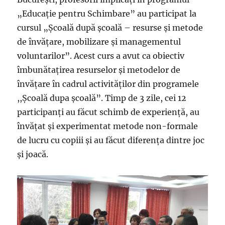
„Educaţie pentru Schimbare” au participat la
cursul „Şcoală după şcoală – resurse şi metode
de învăţare, mobilizare şi managementul
voluntarilor”. Acest curs a avut ca obiectiv
îmbunătaţirea resurselor şi metodelor de
învăţare în cadrul activităţilor din programele
,,Şcoală dupa şcoală”. Timp de 3 zile, cei 12
participanţi au făcut schimb de experienţă, au
învăţat şi experimentat metode non-formale
de lucru cu copiii şi au făcut diferenţa dintre joc
şi joacă.