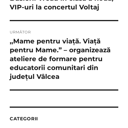
anterior:
VIP-uri la concertul Voltaj
articole
URMĂTOR
,,Mame pentru viață. Viață
Articolul
următor:
pentru Mame.” – organizează
ateliere de formare pentru
educatorii comunitari din
judeţul Vâlcea
CATEGORII