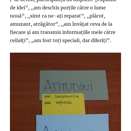
de idei”, ,,am deschis porţile către o lume
nouă”, ,,simt ca ne-aţi reparat”, ,,plăcut,
amuzant, atrăgător”, ,,am învăţat ceva de la
fiecare şi am transmis informaţiile mele către
ceilalţi”, „am fost toţi speciali, dar diferiţi”.