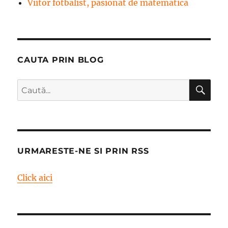
Viitor fotbalist, pasionat de matematică
CAUTA PRIN BLOG
CĂ
Caută
după:
URMARESTE-NE SI PRIN RSS
Click aici