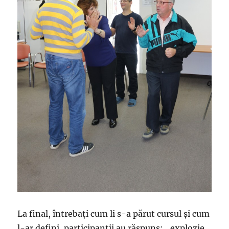
La final, întrebaţi cum li s-a părut cursul şi cum
l-ar defini, participanţii au răspuns: ,,explozie