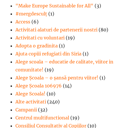
"Make Europe Sustainable for All"
(3)
#mergdesculţ
(1)
Access
(6)
Activitati alaturi de partenerii nostri
(80)
Activitati cu voluntari
(19)
Adopta o gradinita
(1)
Ajuta copiii refugiati din Siria
(1)
Alege scoala – educatie de calitate, viitor in
comunitate!
(19)
Alege Şcoala – o şansă pentru viitor!
(1)
Alege Școala 106976
(14)
Alege Scoala!
(10)
Alte activitati
(240)
Campanii
(32)
Centrul multifunctional
(19)
Consiliul Consultativ al Copiilor
(10)