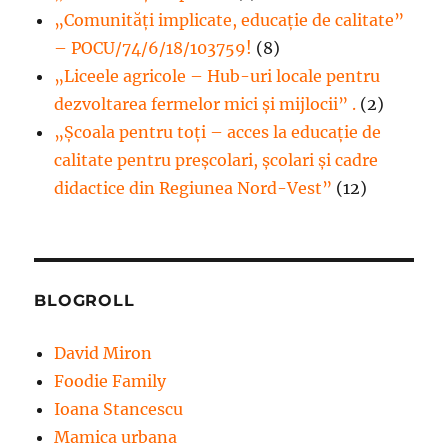
„Comunități implicate, educație de calitate”
– POCU/74/6/18/103759!
(8)
„Liceele agricole – Hub-uri locale pentru
dezvoltarea fermelor mici şi mijlocii” .
(2)
„Școala pentru toți – acces la educație de
calitate pentru preșcolari, școlari și cadre
didactice din Regiunea Nord-Vest”
(12)
BLOGROLL
David Miron
Foodie Family
Ioana Stancescu
Mamica urbana