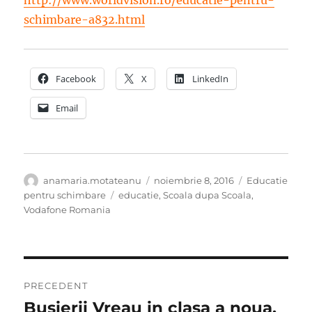
schimbare-a832.html
Facebook
X
LinkedIn
Email
Autor
Publicat
Categorii
anamaria.motateanu
noiembrie 8, 2016
Educatie
pe
Etichete
pentru schimbare
educatie
,
Scoala dupa Scoala
,
Vodafone Romania
Navigare
PRECEDENT
în
Busierii Vreau in clasa a noua,
Articolul