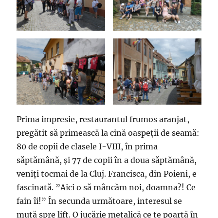
Prima impresie, restaurantul frumos aranjat,
pregătit să primească la cină oaspeții de seamă:
80 de copii de clasele I-VIII, în prima
săptămână, și 77 de copii în a doua săptămână,
veniți tocmai de la Cluj. Francisca, din Poieni, e
fascinată. ”Aici o să mâncăm noi, doamna?! Ce
fain îi!” În secunda următoare, interesul se
mută spre lift. O jucărie metalică ce te poartă în