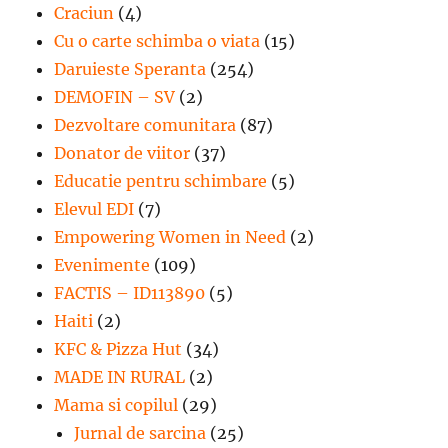
Craciun
(4)
Cu o carte schimba o viata
(15)
Daruieste Speranta
(254)
DEMOFIN – SV
(2)
Dezvoltare comunitara
(87)
Donator de viitor
(37)
Educatie pentru schimbare
(5)
Elevul EDI
(7)
Empowering Women in Need
(2)
Evenimente
(109)
FACTIS – ID113890
(5)
Haiti
(2)
KFC & Pizza Hut
(34)
MADE IN RURAL
(2)
Mama si copilul
(29)
Jurnal de sarcina
(25)