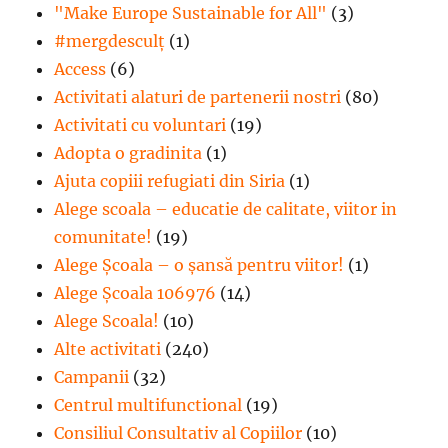
"Make Europe Sustainable for All"
(3)
#mergdesculţ
(1)
Access
(6)
Activitati alaturi de partenerii nostri
(80)
Activitati cu voluntari
(19)
Adopta o gradinita
(1)
Ajuta copiii refugiati din Siria
(1)
Alege scoala – educatie de calitate, viitor in
comunitate!
(19)
Alege Şcoala – o şansă pentru viitor!
(1)
Alege Școala 106976
(14)
Alege Scoala!
(10)
Alte activitati
(240)
Campanii
(32)
Centrul multifunctional
(19)
Consiliul Consultativ al Copiilor
(10)