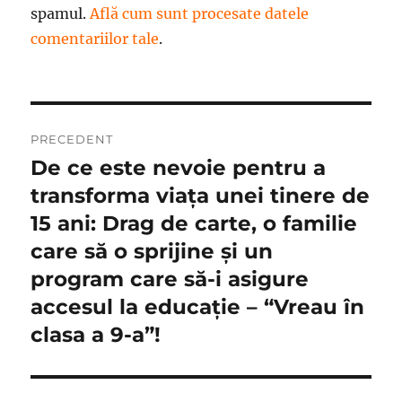
spamul.
Află cum sunt procesate datele
comentariilor tale
.
Navigare
PRECEDENT
în
De ce este nevoie pentru a
Articolul
anterior:
transforma viața unei tinere de
articole
15 ani: Drag de carte, o familie
care să o sprijine și un
program care să-i asigure
accesul la educație – “Vreau în
clasa a 9-a”!