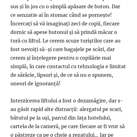
sus și în jos cu o simplă apăsare de buton. Dar
ce senzatie ai în stomac când se pornește!
Încercați să vă imaginați zeci de copii, fiecare
dornic să apese butonul și să prindă măcar o
tură cu liftul. Le cerem scuze turiștilor care au
fost nevoiți să-și care bagajele pe scări, dar
cerem și înțelegere pentru o copilărie mai
simplă, în care contactul cu tehnologia e limitat
de sărăcie, lipsuri și, de ce să nu o spunem,
uneori de ignoranță!
Interzicerea liftului a fost o dezamăgire, dar s-
au găsit rapid alte distracții: alergatul pe scari,
bătutul pe la uși, parcul din fața hotelului,
cartela de la cameră, pe care fiecare ar fi vrut să
o păstreze ca pe o cheie a regatului… Iar pe