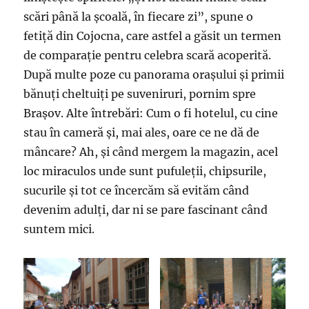
scări până la școală, în fiecare zi”, spune o
fetiță din Cojocna, care astfel a găsit un termen
de comparație pentru celebra scară acoperită.
După multe poze cu panorama orașului și primii
bănuți cheltuiți pe suveniruri, pornim spre
Brașov. Alte întrebări: Cum o fi hotelul, cu cine
stau în cameră și, mai ales, oare ce ne dă de
mâncare? Ah, și când mergem la magazin, acel
loc miraculos unde sunt pufuleții, chipsurile,
sucurile și tot ce încercăm să evităm când
devenim adulți, dar ni se pare fascinant când
suntem mici.