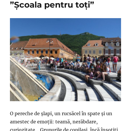
”Școala pentru toți”
O pereche de șlapi, un rucsăcel în spate și un
amestec de emoții: teamă, nerăbdare,
curiozitate… Grupurile de copilași, încă însoțiți