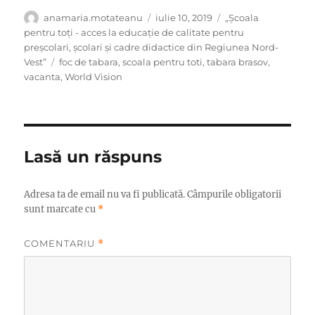
Autor
Publicat
Categorii
anamaria.motateanu
iulie 10, 2019
„Școala
pe
pentru toți - acces la educație de calitate pentru
preșcolari, școlari și cadre didactice din Regiunea Nord-
Etichete
Vest”
foc de tabara
,
scoala pentru toti
,
tabara brasov
,
vacanta
,
World Vision
Lasă un răspuns
Adresa ta de email nu va fi publicată.
Câmpurile obligatorii
sunt marcate cu
*
COMENTARIU
*