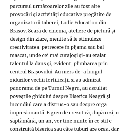
parcursul următoarelor zile au fost alte
provocări și activități educative pregătite de
organizatorii taberei, Ludic Education din
Brașov. Seară de cinema, ateliere de pictură și
design din ziare, menite să le stimuleze
creativitatea, petrecere în pijama sau bal
mascat, unde cei mai curajoși și-au etalat
talentul la dans și, evident, plimbarea prin
centrul Brașovului. Au mers de-a lungul
zidurilor vechii fortificații și au admirat
panorama de pe Turnul Negru, au ascultat
poveștile ghidului despre Biserica Neagră și
incendiul care a distrus-o sau despre orga
impresionantă. E greu de crezut că, după o zi, o
săptămână, un an, vor ține minte în ce stil e
construită biserica sau câte tuburi are orga, dar