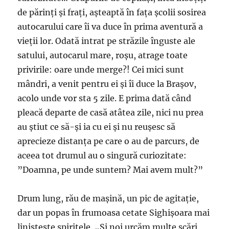
de părinți și frați, așteaptă în fața școlii sosirea
autocarului care îi va duce în prima aventură a
vieții lor. Odată intrat pe străzile înguste ale
satului, autocarul mare, roșu, atrage toate
privirile: oare unde merge?! Cei mici sunt
mândri, a venit pentru ei și îi duce la Brașov,
acolo unde vor sta 5 zile. E prima dată când
pleacă departe de casă atâtea zile, nici nu prea
au știut ce să-și ia cu ei și nu reușesc să
aprecieze distanța pe care o au de parcurs, de
aceea tot drumul au o singură curiozitate:
”Doamna, pe unde suntem? Mai avem mult?”
Drum lung, rău de mașină, un pic de agitație,
dar un popas în frumoasa cetate Sighișoara mai
liniștește spiritele. „Și noi urcăm multe scări