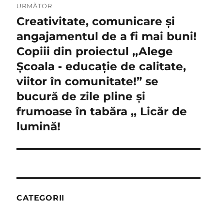
URMĂTOR
Creativitate, comunicare şi
Articolul
următor:
angajamentul de a fi mai buni!
Copiii din proiectul ,,Alege
Școala ‐ educație de calitate,
viitor în comunitate!” se
bucură de zile pline şi
frumoase în tabăra ,, Licăr de
lumină!
CATEGORII