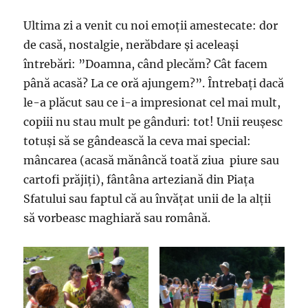
Ultima zi a venit cu noi emoții amestecate: dor
de casă, nostalgie, nerăbdare și aceleași
întrebări: ”Doamna, când plecăm? Cât facem
până acasă? La ce oră ajungem?”. Întrebați dacă
le-a plăcut sau ce i-a impresionat cel mai mult,
copiii nu stau mult pe gânduri: tot! Unii reușesc
totuși să se gândească la ceva mai special:
mâncarea (acasă mănâncă toată ziua piure sau
cartofi prăjiți), fântâna arteziană din Piața
Sfatului sau faptul că au învățat unii de la alții
să vorbeasc maghiară sau română.