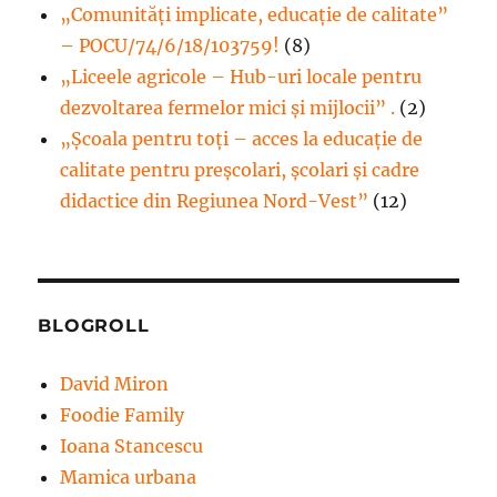
„Comunități implicate, educație de calitate”
– POCU/74/6/18/103759!
(8)
„Liceele agricole – Hub-uri locale pentru
dezvoltarea fermelor mici şi mijlocii” .
(2)
„Școala pentru toți – acces la educație de
calitate pentru preșcolari, școlari și cadre
didactice din Regiunea Nord-Vest”
(12)
BLOGROLL
David Miron
Foodie Family
Ioana Stancescu
Mamica urbana