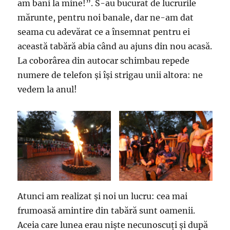
am bani la mine!”. S-au bucurat de lucrurile
mărunte, pentru noi banale, dar ne-am dat
seama cu adevărat ce a însemnat pentru ei
această tabără abia când au ajuns din nou acasă.
La coborârea din autocar schimbau repede
numere de telefon și își strigau unii altora: ne
vedem la anul!
Atunci am realizat și noi un lucru: cea mai
frumoasă amintire din tabără sunt oamenii.
Aceia care lunea erau niște necunoscuți și după