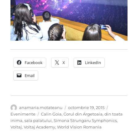
Facebook
X
LinkedIn
Email
Autor
Publicat
Categorii
anamaria.motateanu
octombrie 19, 2015
pe
Etichete
Evenimente
Calin Goia
,
Corul din Argetoaia
,
din toata
inima
,
sala palatului
,
Simona Strungaru Symphonics
,
Voltaj
,
Voltaj Academy
,
World Vision Romania