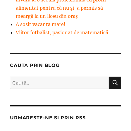
alimentat pentru că nu și-a permis să
meargă la un liceu din oraș
A sosit vacanța mare!
Viitor fotbalist, pasionat de matematică
CAUTA PRIN BLOG
CĂ
Caută
după:
URMARESTE-NE SI PRIN RSS