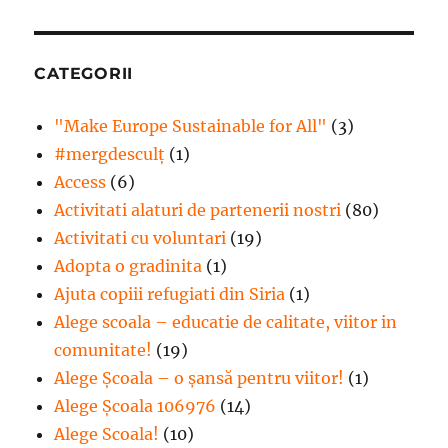
CATEGORII
"Make Europe Sustainable for All"
(3)
#mergdesculţ
(1)
Access
(6)
Activitati alaturi de partenerii nostri
(80)
Activitati cu voluntari
(19)
Adopta o gradinita
(1)
Ajuta copiii refugiati din Siria
(1)
Alege scoala – educatie de calitate, viitor in
comunitate!
(19)
Alege Şcoala – o şansă pentru viitor!
(1)
Alege Școala 106976
(14)
Alege Scoala!
(10)