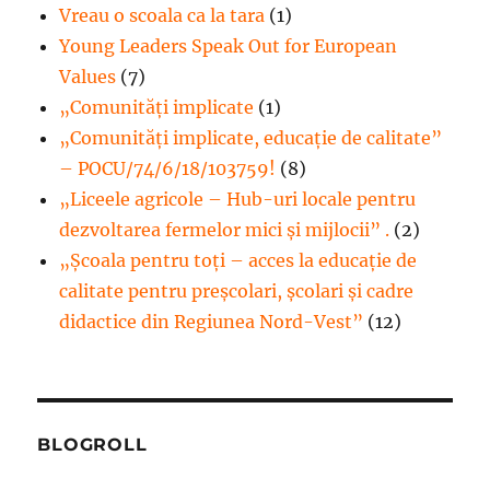
Vreau o scoala ca la tara
(1)
Young Leaders Speak Out for European
Values
(7)
„Comunități implicate
(1)
„Comunități implicate, educație de calitate”
– POCU/74/6/18/103759!
(8)
„Liceele agricole – Hub-uri locale pentru
dezvoltarea fermelor mici şi mijlocii” .
(2)
„Școala pentru toți – acces la educație de
calitate pentru preșcolari, școlari și cadre
didactice din Regiunea Nord-Vest”
(12)
BLOGROLL