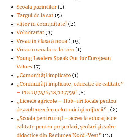
Scoala parintilor
(1)
Targul de la sat
(5)
viitor in comunitate!
(2)
Voluntariat
(3)
Vreau in clasa a noua
(103)
Vreau o scoala ca la tara
(1)
Young Leaders Speak Out for European
Values
(7)
„Comunități implicate
(1)
„Comunități implicate, educație de calitate”
– POCU/74/6/18/103759!
(8)
„Liceele agricole – Hub-uri locale pentru
dezvoltarea fermelor mici şi mijlocii” .
(2)
„Școala pentru toți – acces la educație de
calitate pentru preșcolari, școlari și cadre
didactice din Regiunea Nord-Vest”
(12)