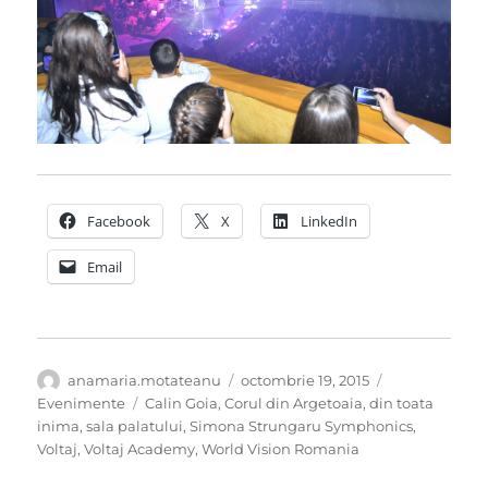
Facebook
X
LinkedIn
Email
Autor
Publicat
Categorii
anamaria.motateanu
octombrie 19, 2015
pe
Etichete
Evenimente
Calin Goia
,
Corul din Argetoaia
,
din toata
inima
,
sala palatului
,
Simona Strungaru Symphonics
,
Voltaj
,
Voltaj Academy
,
World Vision Romania