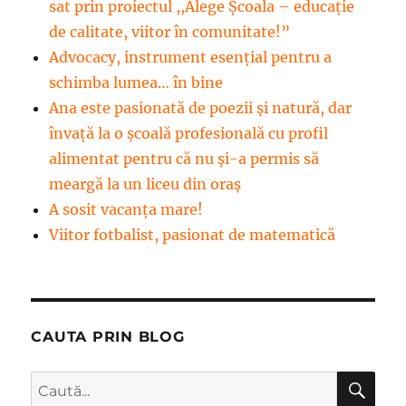
sat prin proiectul ,,Alege Școala – educație
de calitate, viitor în comunitate!”
Advocacy, instrument esenţial pentru a
schimba lumea… în bine
Ana este pasionată de poezii și natură, dar
învață la o școală profesională cu profil
alimentat pentru că nu și-a permis să
meargă la un liceu din oraș
A sosit vacanța mare!
Viitor fotbalist, pasionat de matematică
CAUTA PRIN BLOG
CĂ
Caută