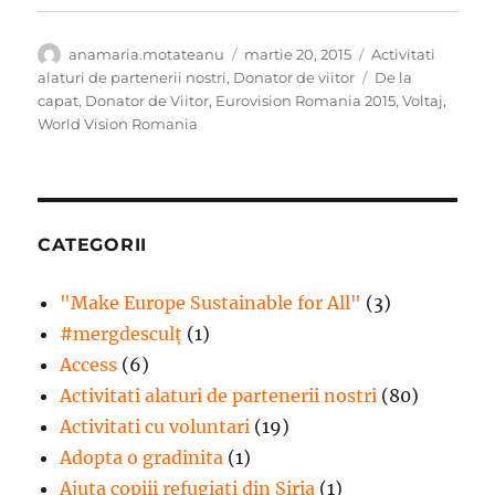
Autor
Publicat
Categorii
anamaria.motateanu
martie 20, 2015
Activitati
pe
Etichete
alaturi de partenerii nostri
,
Donator de viitor
De la
capat
,
Donator de Viitor
,
Eurovision Romania 2015
,
Voltaj
,
World Vision Romania
CATEGORII
"Make Europe Sustainable for All"
(3)
#mergdesculţ
(1)
Access
(6)
Activitati alaturi de partenerii nostri
(80)
Activitati cu voluntari
(19)
Adopta o gradinita
(1)
Ajuta copiii refugiati din Siria
(1)