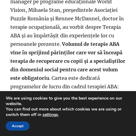
manager pe programe educaţionale World
Vision, Mihaela Stan, preşedintele Asociaţiei
Puzzle România şi Rennee McDannel, doctor în
terapie ocupaţională, au vorbit despre Terapia
ABA şi au împărtăşit din experienţele lor cu
persoanele prezente.
Volumul de terapie ABA
vine în sprijinul părinţilor care vor să înceapă
terapia de recuperare cu copii şi a specialiştilor
din domeniul social pentru care acest volum
este obligatoriu
. Cartea este dedicată
programelor de lucru din cadrul terapiei ABA:
imitaţia, desenele, potrivirile, conversaţia,
We are using cookies to give you the best experience on our
abilităţi sociale, fiind o sursă explicită de
website.
You can find out more about which cookies we are using or
informaţie.
switch them off in
settings
.
Accept
Părinţii prezenţi la această lansare au avut