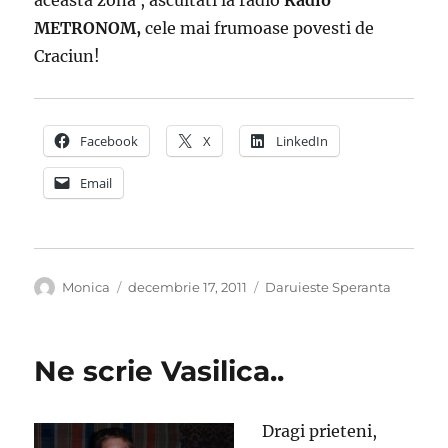
aceasta zona , ascultati la radio
Radio
METRONOM,
cele mai frumoase povesti de
Craciun!
Facebook
X
LinkedIn
Email
Autor
Publicat
Categorii
Monica
decembrie 17, 2011
Daruieste Speranta
pe
Ne scrie Vasilica..
Dragi prieteni,