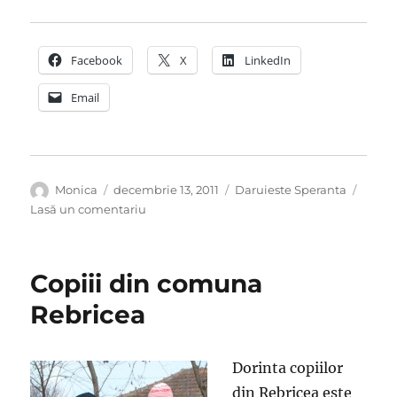
Facebook
X
LinkedIn
Email
Autor
Publicat
Categorii
Monica
decembrie 13, 2011
Daruieste Speranta
pe
la
Lasă un comentariu
Ne
scrie
Vasilica..
Copiii din comuna
Rebricea
Dorinta copiilor
din Rebricea este