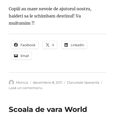
Copiii au mare nevoie de ajutorul nostru,
haideti sa le schimbam destinul! Va
multumim !!
Facebook
X
LinkedIn
Email
Autor
Publicat
Categorii
Monica
decembrie 8, 2011
Daruieste Speranta
pe
la
Lasă un comentariu
Eu
cum
ajung
Scoala de vara World
la
scoala?