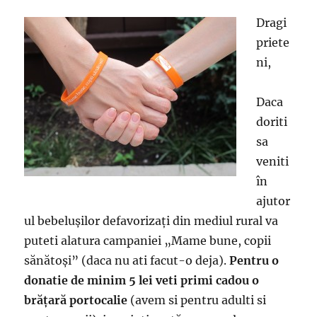
Dragi
priete
ni,
Daca
doriti
sa
veniti
în
ajutor
ul bebelușilor defavorizați din mediul rural va
puteti alatura campaniei „Mame bune, copii
sănătoși” (daca nu ati facut-o deja).
Pentru o
donatie de minim 5 lei veti primi cadou o
brățară portocalie
(avem si pentru adulti si