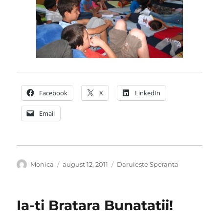
Facebook
X
LinkedIn
Email
Autor
Publicat
Categorii
Monica
august 12, 2011
Daruieste Speranta
pe
Ia-ti Bratara Bunatatii!