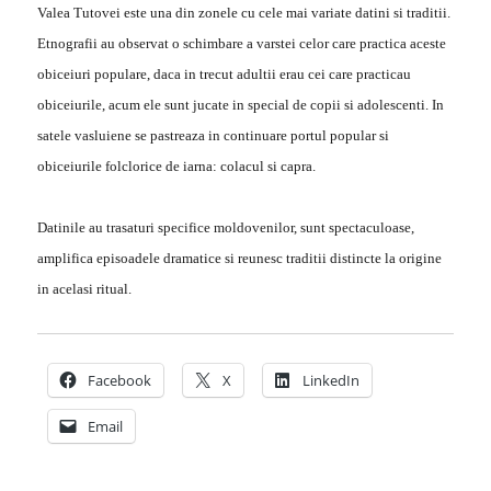
Valea Tutovei este una din zonele cu cele mai variate datini si traditii.
Etnografii au observat o schimbare a varstei celor care practica aceste
obiceiuri populare, daca in trecut adultii erau cei care practicau
obiceiurile, acum ele sunt jucate in special de copii si adolescenti. In
satele vasluiene se pastreaza in continuare portul popular si
obiceiurile folclorice de iarna: colacul si capra.
Datinile au trasaturi specifice moldovenilor, sunt spectaculoase,
amplifica episoadele dramatice si reunesc traditii distincte la origine
in acelasi ritual.
Facebook
X
LinkedIn
Email