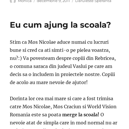
Autor
Publicat
Categorii
Monica
decembrie 9, 2011
Daruieste Speranta
pe
Eu cum ajung la scoala?
Stim ca Mos Nicolae aduce numai cu lucruri
bune si cred ca ati simti-o pe pielea voastra,
nu?:) Va povesteam despre copiii din Rebricea,
o comuna saraca din judeul Vaslui pe care am
decis sa o includem in proiectele nostre. Copiii
de acolo au mare nevoie de ajutor!
Dorinta lor cea mai mare si care a fost trimisa
catre Mos Nicolae, Mos Craciun si World Vision
Romania este sa poata
merge la scoala!
O
nevoie atat de simpla care in mod normal nu ar