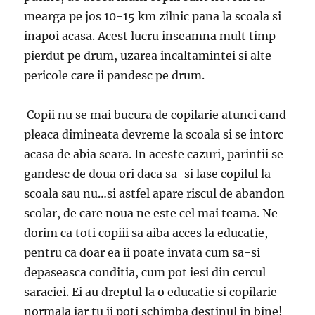
mearga pe jos 10-15 km zilnic pana la scoala si
inapoi acasa. Acest lucru inseamna mult timp
pierdut pe drum, uzarea incaltamintei si alte
pericole care ii pandesc pe drum.
Copii nu se mai bucura de copilarie atunci cand
pleaca dimineata devreme la scoala si se intorc
acasa de abia seara. In aceste cazuri, parintii se
gandesc de doua ori daca sa-si lase copilul la
scoala sau nu…si astfel apare riscul de abandon
scolar, de care noua ne este cel mai teama. Ne
dorim ca toti copiii sa aiba acces la educatie,
pentru ca doar ea ii poate invata cum sa-si
depaseasca conditia, cum pot iesi din cercul
saraciei. Ei au dreptul la o educatie si copilarie
normala iar tu ii poti schimba destinul in bine!