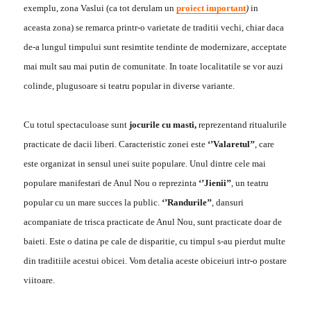
exemplu, zona Vaslui (ca tot derulam un
proiect important
)
in
aceasta zona) se remarca printr-o varietate de traditii vechi, chiar daca
de-a lungul timpului sunt resimtite tendinte de modernizare, acceptate
mai mult sau mai putin de comunitate. In toate localitatile se vor auzi
colinde, plugusoare si teatru popular in diverse variante.
Cu totul spectaculoase sunt
jocurile cu masti,
reprezentand ritualurile
practicate de dacii liberi. Caracteristic zonei este
‘’Valaretul’’
, care
este organizat in sensul unei suite populare. Unul dintre cele mai
populare manifestari de Anul Nou o reprezinta
‘’Jienii’’
, un teatru
popular cu un mare succes la public.
‘’Randurile’’
, dansuri
acompaniate de trisca practicate de Anul Nou, sunt practicate doar de
baieti. Este o datina pe cale de disparitie, cu timpul s-au pierdut multe
din traditiile acestui obicei. Vom detalia aceste obiceiuri intr-o postare
viitoare.