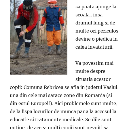
sa poata ajunge la
scoala.. insa
drumul lung si de
multe ori periculos
devine o piedica in
calea invataturii.
Va povestim mai
multe despre
situatia acestor
copii: Comuna Rebricea se afla in judetul Vaslui,
una din cele mai sarace zone din Romania (si
din estul Europei!). Aici problemele sunt multe,
de la lispa locurilor de munca pana la accesul la
educatie si tratamente medicale. Scolile sunt
putine, de aceea multi copiii sunt nevoiti sa