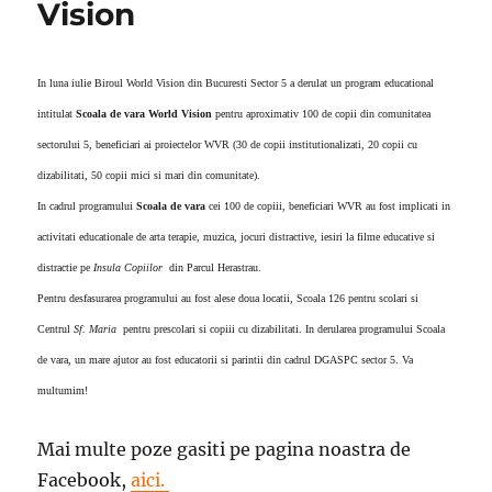
Vision
In luna iulie Biroul World Vision din Bucuresti Sector 5 a derulat un program educational
intitulat
Scoala de vara World Vision
pentru aproximativ 100 de copii din comunitatea
sectorului 5, beneficiari ai proiectelor WVR (30 de copii institutionalizati, 20 copii cu
dizabilitati, 50 copii mici si mari din comunitate).
In cadrul programului
Scoala de vara
cei 100 de copiii, beneficiari WVR au fost implicati in
activitati educationale de arta terapie, muzica, jocuri distractive, iesiri la filme educative si
distractie pe
Insula Copiilor
din Parcul Herastrau.
Pentru desfasurarea programului au fost alese doua locatii, Scoala 126 pentru scolari si
Centrul
Sf. Maria
pentru prescolari si copiii cu dizabilitati. In derularea programului Scoala
de vara, un mare ajutor au fost educatorii si parintii din cadrul DGASPC sector 5. Va
multumim!
Mai multe poze gasiti pe pagina noastra de
Facebook,
aici.