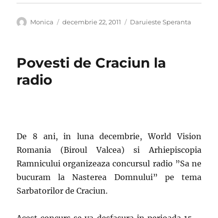
Autor
Publicat
Categorii
Monica
decembrie 22, 2011
Daruieste Speranta
pe
Povesti de Craciun la
radio
De 8 ani, in luna decembrie, World Vision
Romania (Biroul Valcea) si Arhiepiscopia
Ramnicului organizeaza concursul radio ”Sa ne
bucuram la Nasterea Domnului” pe tema
Sarbatorilor de Craciun.