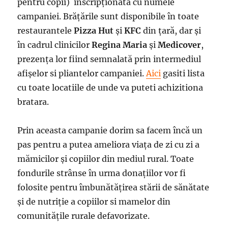
pentru copii) inscripționată cu numele
campaniei. Brățările sunt disponibile în toate
restaurantele
Pizza Hut
și
KFC
din țară, dar și
în cadrul clinicilor
Regina Maria
și
Medicover
,
prezența lor fiind semnalată prin intermediul
afișelor si pliantelor campaniei.
Aici
gasiti lista
cu toate locatiile de unde va puteti achizitiona
bratara.
Prin aceasta campanie dorim sa facem încă un
pas pentru a putea ameliora viața de zi cu zi a
mămicilor și copiilor din mediul rural. Toate
fondurile strânse în urma donațiilor vor fi
folosite pentru îmbunătățirea stării de sănătate
și de nutriție a copiilor si mamelor din
comunitățile rurale defavorizate.