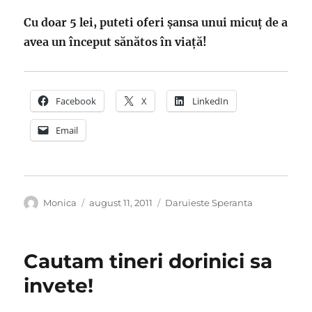
Cu doar 5 lei, puteti oferi șansa unui micuț de a
avea un început sănătos în viață!
Facebook
X
LinkedIn
Email
Autor
Publicat
Categorii
Monica
august 11, 2011
Daruieste Speranta
pe
Cautam tineri dorinici sa
invete!