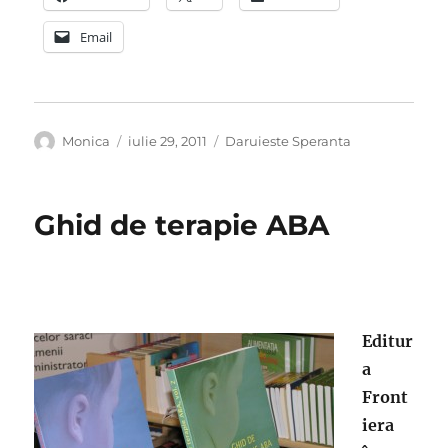
Email
Autor
Publicat
Categorii
Monica
iulie 29, 2011
Daruieste Speranta
pe
Ghid de terapie ABA
Editur
a
Front
iera