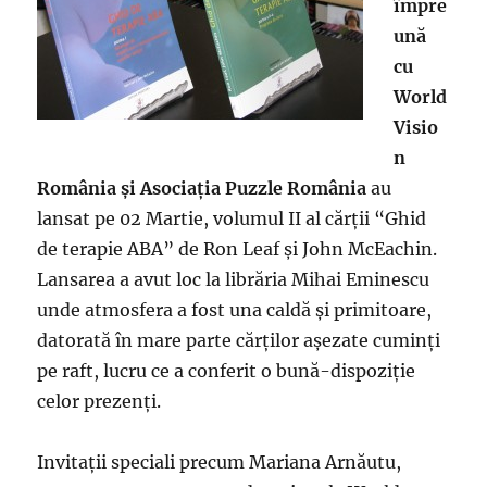
împre
ună
cu
World
Visio
n
România şi Asociaţia Puzzle România
au
lansat pe 02 Martie, volumul II al cărţii “Ghid
de terapie ABA” de Ron Leaf şi John McEachin.
Lansarea a avut loc la librăria Mihai Eminescu
unde atmosfera a fost una caldă şi primitoare,
datorată în mare parte cărţilor aşezate cuminţi
pe raft, lucru ce a conferit o bună-dispoziţie
celor prezenţi.
Invitaţii speciali precum Mariana Arnăutu,