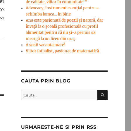
ei
de calitate, viitor în comunitate!”
Advocacy, instrument esenţial pentru a
te
schimba lumea… în bine
za
Ana este pasionată de poezii și natură, dar
învață la o școală profesională cu profil
alimentat pentru că nu și-a permis să
meargă la un liceu din oraș
A sosit vacanța mare!
Viitor fotbalist, pasionat de matematică
CAUTA PRIN BLOG
CĂUTARE
Caută
după:
URMARESTE-NE SI PRIN RSS