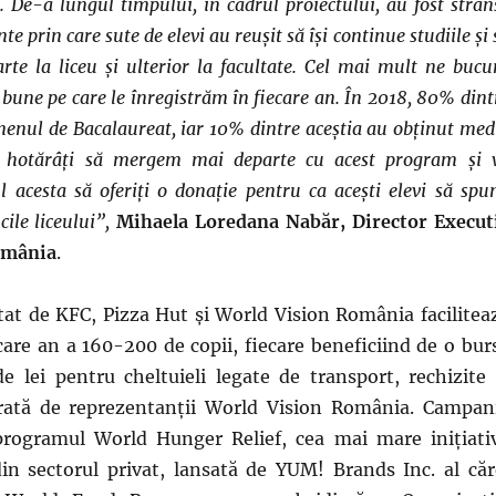
. De-a lungul timpului, în cadrul proiectului, au fost strân
 prin care sute de elevi au reușit să își continue studiile și 
te la liceu și ulterior la facultate. Cel mai mult ne bucu
e bune pe care le înregistrăm în fiecare an. În 2018, 80% dint
menul de Bacalaureat, iar 10% dintre aceștia au obținut med
 hotărâți să mergem mai departe cu acest program și 
 acesta să oferiți o donație pentru ca acești elevi să spu
ile liceului”,
Mihaela Loredana Nab
ă
r, Director Execut
omânia
.
tat de KFC, Pizza Hut și World Vision România facilitea
ecare an a 160-200 de copii, fiecare beneficiind de o bur
e lei pentru cheltuieli legate de transport, rechizite 
urată de reprezentanții World Vision România. Campan
programul World Hunger Relief, cea mai mare inițiati
din sectorul privat, lansată de YUM! Brands Inc. al căr