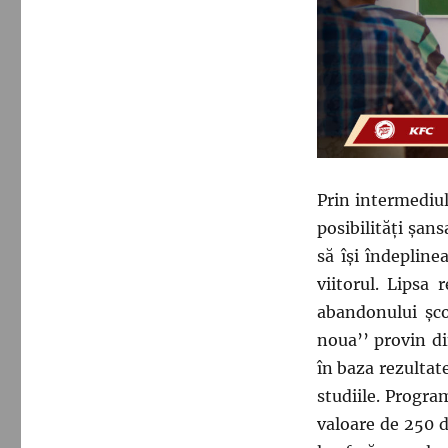
Prin intermediul 
posibilități șan
să își îndepline
viitorul. Lipsa 
abandonului șco
noua’’ provin din
în baza rezultate
studiile. Program
valoare de 250 de