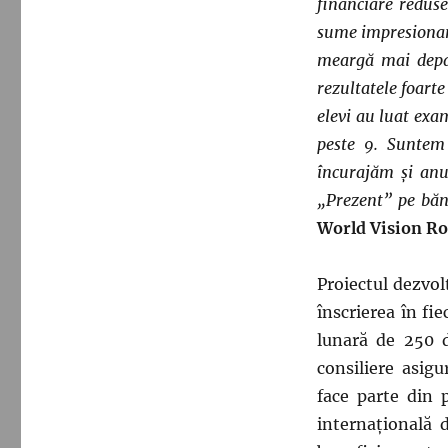
financiare reduse
sume impresionante
meargă mai depar
rezultatele foart
elevi au luat exa
peste 9. Suntem
încurajăm și anul
„Prezent” pe bănc
World Vision R
Proiectul dezvol
înscrierea în fi
lunară de 250 d
consiliere asig
face parte din 
internațională 