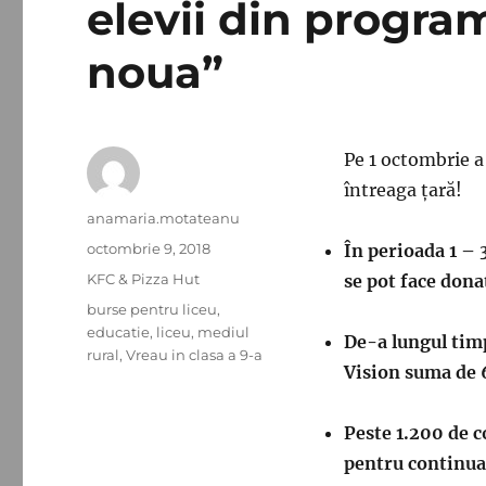
elevii din program
noua”
Pe 1 octombrie a
întreaga țară!
Autor
anamaria.motateanu
Publicat
octombrie 9, 2018
În perioada 1 – 
pe
Categorii
KFC & Pizza Hut
se pot face dona
Etichete
burse pentru liceu
,
educatie
,
liceu
,
mediul
De-a lungul tim
rural
,
Vreau in clasa a 9-a
Vision suma de 
Peste 1.200 de c
pentru continuar