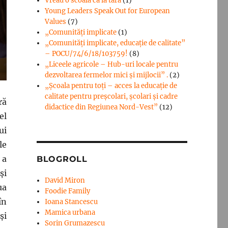
Vreau o scoala ca la tara
(1)
Young Leaders Speak Out for European
Values
(7)
„Comunități implicate
(1)
„Comunități implicate, educație de calitate”
– POCU/74/6/18/103759!
(8)
„Liceele agricole – Hub-uri locale pentru
dezvoltarea fermelor mici şi mijlocii” .
(2)
„Școala pentru toți – acces la educație de
calitate pentru preșcolari, școlari și cadre
ră
didactice din Regiunea Nord-Vest”
(12)
el
ui
le
 a
BLOGROLL
și
David Miron
ua
Foodie Family
în
Ioana Stancescu
Mamica urbana
și
Sorin Grumazescu