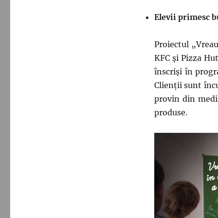
Elevii primesc b
Proiectul „Vreau
KFC și Pizza Hut
înscriși în prog
Clienţii sunt înc
provin din medii
produse.