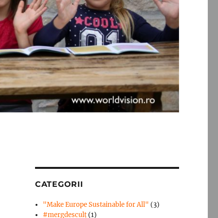
CATEGORII
"Make Europe Sustainable for All"
(3)
#mergdesculţ
(1)