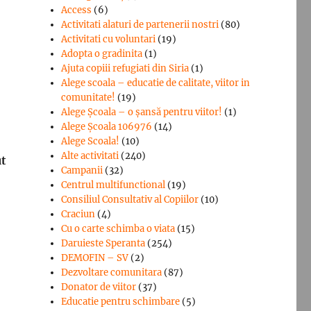
Access
(6)
Activitati alaturi de partenerii nostri
(80)
Activitati cu voluntari
(19)
Adopta o gradinita
(1)
Ajuta copiii refugiati din Siria
(1)
Alege scoala – educatie de calitate, viitor in
comunitate!
(19)
Alege Şcoala – o şansă pentru viitor!
(1)
Alege Școala 106976
(14)
Alege Scoala!
(10)
Alte activitati
(240)
ut
Campanii
(32)
Centrul multifunctional
(19)
Consiliul Consultativ al Copiilor
(10)
Craciun
(4)
Cu o carte schimba o viata
(15)
Daruieste Speranta
(254)
DEMOFIN – SV
(2)
Dezvoltare comunitara
(87)
Donator de viitor
(37)
Educatie pentru schimbare
(5)