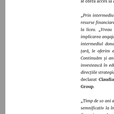
le oferă acces la 
„Prin intermediul
resurse financiar
la liceu. „Vreau
implicarea angaja
intermediul dona
țară, le oferim 
Continuăm și anu
investească în ed
direcțiile strate
declarat
Claudi
Group
.
„Timp de 10 ani a
semnificativ la î