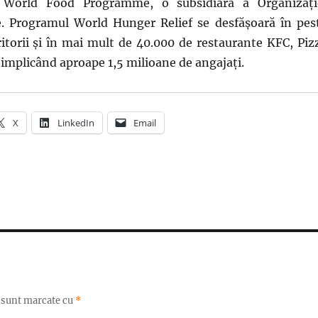
e World Food Programme, o subsidiară a Organizați
e. Programul World Hunger Relief se desfășoară în pes
eritorii și în mai mult de 40.000 de restaurante KFC, Piz
, implicând aproape 1,5 milioane de angajați.
X
LinkedIn
Email
i sunt marcate cu
*