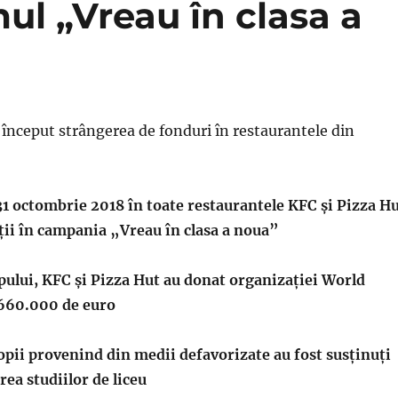
ul „Vreau în clasa a
 început strângerea de fonduri în restaurantele din
31 octombrie 2018 în toate restaurantele KFC și Pizza H
ții în campania „Vreau în clasa a noua”
pului, KFC și Pizza Hut au donat organizației World
660.000 de euro
opii provenind din medii defavorizate au fost susținuți
ea studiilor de liceu