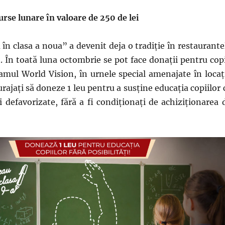
urse lunare în valoare de 250 de lei
 în clasa a noua” a devenit deja o tradiție în restaurante
. În toată luna octombrie se pot face donații pentru copi
ramul World Vision, în urnele special amenajate în locați
urajați să doneze 1 leu pentru a susține educația copiilor 
 defavorizate, fără a fi condiționați de achiziționarea 