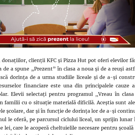
donațiilor, clienții KFC și Pizza Hut pot oferi elevilor fă
sa de a spune „Prezent” în clasa a noua și de a reuși astf
ască dorința de a urma studiile liceale și de a-și constr
resurselor financiare este una din principalele cauze a
lar. Elevii selectați pentru programul ,,Vreau în clasa
 familii cu o situaţie materială dificilă. Aceștia sunt ale
le școlare, dar și în funcție de dorința lor de a-şi contin
ul le oferă, pe parcursul ciclului liceal, un sprijin lunar 
 lei, care le acoperă cheltuielile necesare pentru școală 