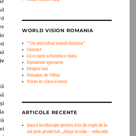
se
să
ră
re
WORLD VISION ROMANIA
ia
vă
''Un microbuz numit dorinta''
Contact
nă
Cu o carte schimba o viata
iv
Daruieste speranta
Despre noi
Donator de Viitor
Vreau in clasa a noua
ză
să
și
ia
ARTICOLE RECENTE
vă
Șansă la educație pentru 691 de copii de la
ei
sat prin proiectul ,,Alege Școala – educație