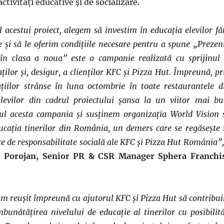
activități educative și de socializare.
 acestui proiect, alegem să investim în educația elevilor fă
e și să le oferim condițiile necesare pentru a spune „Prezen
 în clasa a noua” este o campanie realizată cu sprijinul 
ților și, desigur, a clienţilor KFC și Pizza Hut. Împreună, pr
țiilor strânse în luna octombrie în toate restaurantele d
elevilor din cadrul proiectului șansa la un viitor mai bu
l acesta campania și susținem organizația World Vision 
ucația tinerilor din România, un demers care se regăsește 
gice de responsabilitate socială ale KFC și Pizza Hut România”
a Porojan, Senior PR & CSR Manager Sphera Franchi
m reușit împreună cu ajutorul KFC și Pizza Hut să contribu
mbunătățirea nivelului de educație al tinerilor cu posibilită