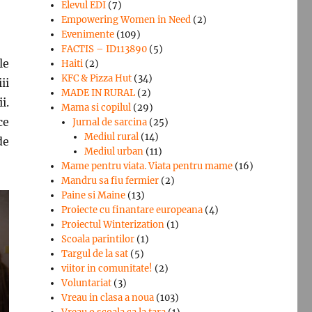
Elevul EDI
(7)
Empowering Women in Need
(2)
Evenimente
(109)
FACTIS – ID113890
(5)
le
Haiti
(2)
KFC & Pizza Hut
(34)
ii
MADE IN RURAL
(2)
i.
Mama si copilul
(29)
ce
Jurnal de sarcina
(25)
Mediul rural
(14)
de
Mediul urban
(11)
Mame pentru viata. Viata pentru mame
(16)
Mandru sa fiu fermier
(2)
Paine si Maine
(13)
Proiecte cu finantare europeana
(4)
Proiectul Winterization
(1)
Scoala parintilor
(1)
Targul de la sat
(5)
viitor in comunitate!
(2)
Voluntariat
(3)
Vreau in clasa a noua
(103)