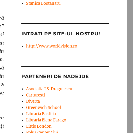
Stanica Bostanaru
ră
t”
INTRATI PE SITE-UL NOSTRU!
și
in
http://www.worldvision.ro
in
n.
să
în
PARTENERI DE NADEJDE
,
a
Asociatia I.S. Dragulescu
se
Carturesti
Diverta
Greenwich School
Libraria Bastilia
im
Libraria Elena Farago
ți
Little London
Polus Center Cluj