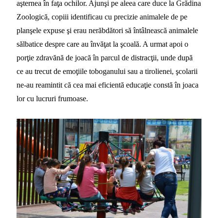
aşternea în faţa ochilor. Ajunşi pe aleea care duce la Grădina
Zoologică, copiii identificau cu precizie animalele de pe
planşele expuse şi erau nerăbdători să întâlnească animalele
sălbatice despre care au învăţat la şcoală. A urmat apoi o
porţie zdravănă de joacă în parcul de distracţii, unde după
ce au trecut de emoţiile toboganului sau a tirolienei, şcolarii
ne-au reamintit că cea mai eficientă educaţie constă în joaca
lor cu lucruri frumoase.