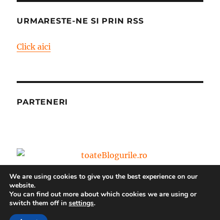
URMARESTE-NE SI PRIN RSS
Click aici
PARTENERI
We are using cookies to give you the best experience on our
website.
You can find out more about which cookies we are using or
switch them off in
settings
.
Blog – World Vision Romania
Propulsat cu mândrie de
WordPress