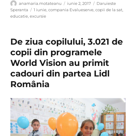
Autor
Publicat
Categorii
anamaria.motateanu
iunie 2, 2017
Daruieste
pe
Etichete
Speranta
1 iunie
,
compania Evalueserve
,
copii de la sat
,
educatie
,
excursie
De ziua copilului, 3.021 de
copii din programele
World Vision au primit
cadouri din partea Lidl
România