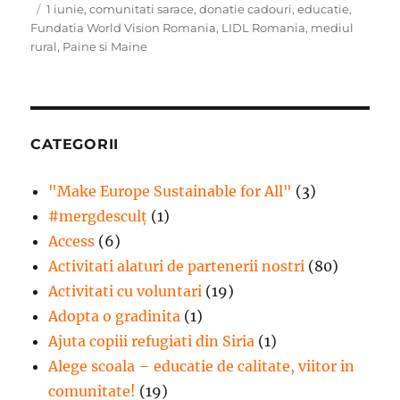
pe
Etichete
1 iunie
,
comunitati sarace
,
donatie cadouri
,
educatie
,
Fundatia World Vision Romania
,
LIDL Romania
,
mediul
rural
,
Paine si Maine
CATEGORII
"Make Europe Sustainable for All"
(3)
#mergdesculţ
(1)
Access
(6)
Activitati alaturi de partenerii nostri
(80)
Activitati cu voluntari
(19)
Adopta o gradinita
(1)
Ajuta copiii refugiati din Siria
(1)
Alege scoala – educatie de calitate, viitor in
comunitate!
(19)