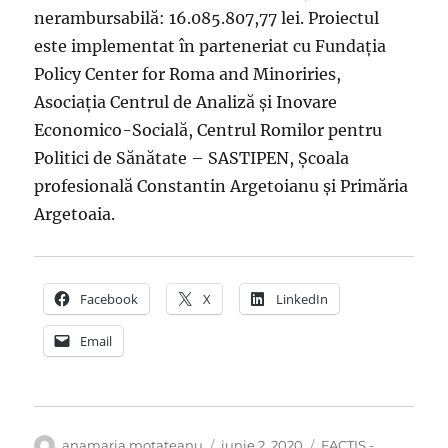
nerambursabilă: 16.085.807,77 lei. Proiectul
este implementat în parteneriat cu Fundația
Policy Center for Roma and Minoriries,
Asociația Centrul de Analiză și Inovare
Economico-Socială, Centrul Romilor pentru
Politici de Sănătate – SASTIPEN, Școala
profesională Constantin Argetoianu și Primăria
Argetoaia.
Facebook
X
LinkedIn
Email
Autor
Publicat
Categorii
anamaria.motateanu
iunie 2, 2020
FACTIS -