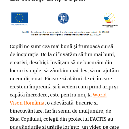
Copiii ne sunt cea mai bună și frumoasă sursă
de inspirație. De la ei învățăm să fim mai buni,
creativi, deschiși. Învățăm să ne bucurăm din
lucruri simple, să zâmbim mai des, să ne ajutăm
necondiționat. Fiecare zi alături de ei, în care
creștem împreună și îi vedem cum prind aripi și
capătă încredere, este pentru noi, la
World
Vison România
, o adevărată bucurie și
binecuvântare. Iar în semn de mulțumire, de
Ziua Copilului, colegii din proiectul FACTIS au
pus gândurile și urările lor într-un video pe care