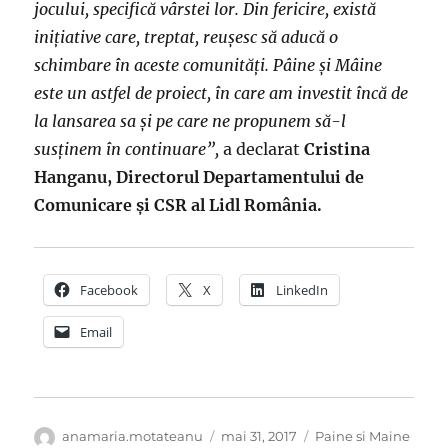
jocului, specifică vârstei lor. Din fericire, există
inițiative care, treptat, reușesc să aducă o
schimbare în aceste comunități. Pâine și Mâine
este un astfel de proiect, în care am investit încă de
la lansarea sa și pe care ne propunem să-l
susținem în continuare”,
a declarat
Cristina
Hanganu, Directorul Departamentului de
Comunicare și CSR al Lidl România.
Facebook
X
LinkedIn
Email
Autor
Publicat
Categorii
anamaria.motateanu
mai 31, 2017
Paine si Maine