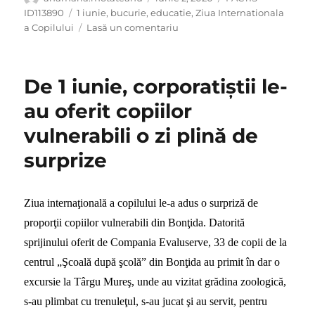
pe
Etichete
ID113890
1 iunie
,
bucurie
,
educatie
,
Ziua Internationala
la
a Copilului
Lasă un comentariu
La
mulți
ani,
De 1 iunie, corporatiştii le-
copii!
au oferit copiilor
vulnerabili o zi plină de
surprize
Ziua internaţională a copilului le-a adus o surpriză de
proporţii copiilor vulnerabili din Bonţida. Datorită
sprijinului oferit de Compania Evaluserve, 33 de copii de la
centrul „Şcoală după şcolă” din Bonţida au primit în dar o
excursie la Târgu Mureş, unde au vizitat grădina zoologică,
s-au plimbat cu trenuleţul, s-au jucat şi au servit, pentru