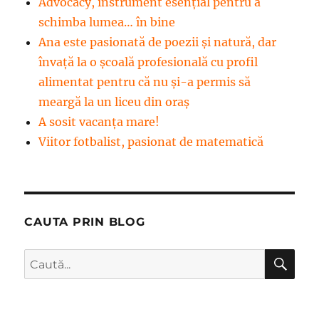
Advocacy, instrument esenţial pentru a
schimba lumea… în bine
Ana este pasionată de poezii și natură, dar
învață la o școală profesională cu profil
alimentat pentru că nu și-a permis să
meargă la un liceu din oraș
A sosit vacanța mare!
Viitor fotbalist, pasionat de matematică
CAUTA PRIN BLOG
CĂ
Caută
după: