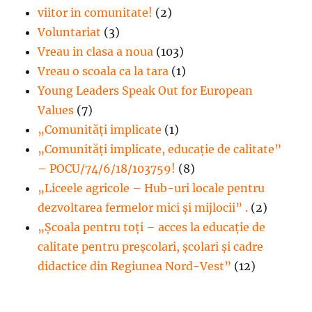
viitor in comunitate!
(2)
Voluntariat
(3)
Vreau in clasa a noua
(103)
Vreau o scoala ca la tara
(1)
Young Leaders Speak Out for European
Values
(7)
„Comunități implicate
(1)
„Comunități implicate, educație de calitate”
– POCU/74/6/18/103759!
(8)
„Liceele agricole – Hub-uri locale pentru
dezvoltarea fermelor mici şi mijlocii” .
(2)
„Școala pentru toți – acces la educație de
calitate pentru preșcolari, școlari și cadre
didactice din Regiunea Nord-Vest”
(12)