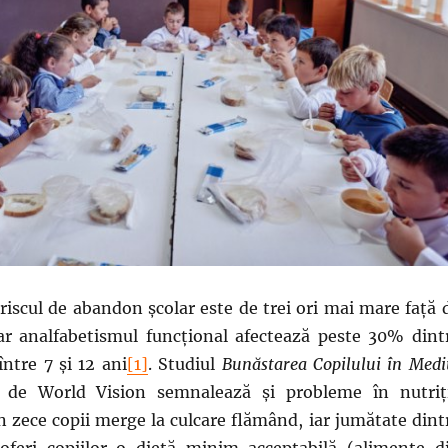
 riscul de abandon școlar este de trei ori mai mare față 
ar analfabetismul funcțional afectează peste 30% dint
între 7 și 12 ani
[1]
. Studiul
Bunăstarea Copilului în Medi
t de World Vision semnalează și probleme în nutriț
in zece copii merge la culcare flămând, iar jumătate dint
oferi copiilor o dietă minim acceptabilă (alimente d