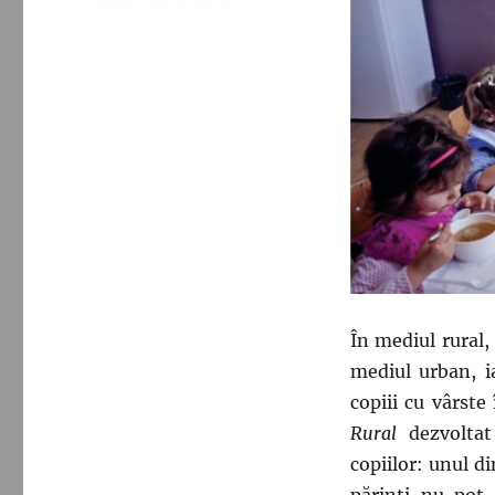
1.256
de
copii
din
31
de
sate
beneficiază
zilnic
de
after-
school
și
o
În mediul rural,
masă
caldă
mediul urban, i
prin
copiii cu vârste 
programul
Rural
dezvolta
Pâine
și
copiilor: unul d
Mâine
părinți nu pot 