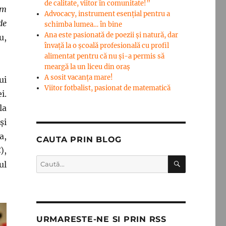
de calitate, viitor în comunitate!”
im
Advocacy, instrument esenţial pentru a
de
schimba lumea… în bine
Ana este pasionată de poezii și natură, dar
u,
învață la o școală profesională cu profil
alimentat pentru că nu și-a permis să
meargă la un liceu din oraș
A sosit vacanța mare!
ui
Viitor fotbalist, pasionat de matematică
i.
la
și
a,
CAUTA PRIN BLOG
),
CĂUTARE
Caută
ul
după:
URMARESTE-NE SI PRIN RSS