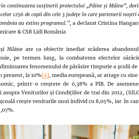
rin continuarea susținerii proiectului „Pâine şi Mâine”, dor
celor 1256 de copii din cele 3 județe în care partenerii noştri 
omânia au extins programul.’’,
a declarat Cristina Hangan
unicare & CSR Lidl România
 și Mâine are ca obiectiv imediat scăderea abandonul
ibuie, pe termen lung, la combaterea efectelor sărăcie
ă diminuarea fenomenului de părăsire timpurie a școlii de 
în prezent, la 10%
[2]
, media europeană, ar atrage cu sine 
nomic, printr-o creștere de 0,38% a PIB. De asemene
 asupra Veniturilor și Condițiilor de trai din 2012, (SILC
școală crește veniturile unui individ cu 8,05%, iar în caz
9,07%.