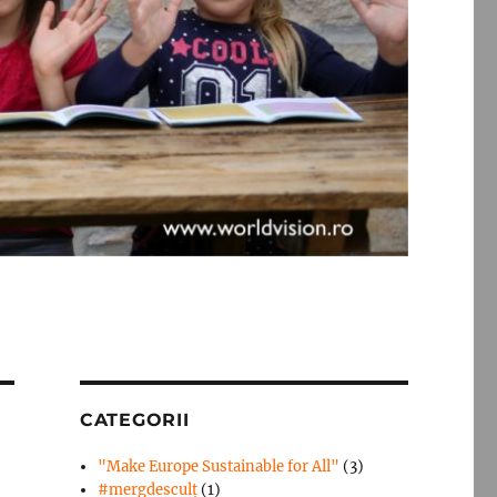
CATEGORII
"Make Europe Sustainable for All"
(3)
#mergdesculţ
(1)