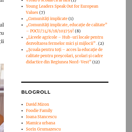
Vreau o scoala ca la tara
(1)
Young Leaders Speak Out for European
Values
(7)
„Comunități implicate
(1)
ul
„Comunități implicate, educație de calitate”
– POCU/74/6/18/103759!
(8)
cu
„Liceele agricole – Hub-uri locale pentru
ii
dezvoltarea fermelor mici şi mijlocii” .
(2)
„Școala pentru toți – acces la educație de
calitate pentru preșcolari, școlari și cadre
didactice din Regiunea Nord-Vest”
(12)
BLOGROLL
David Miron
Foodie Family
Ioana Stancescu
Mamica urbana
Sorin Grumazescu