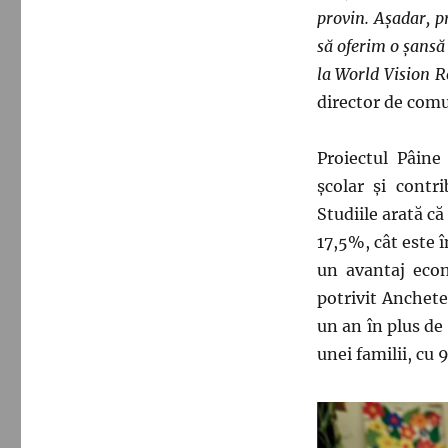
provin. Aşadar, p
să oferim o şansă 
la World Vision R
director de com
Proiectul Pâine
școlar şi contr
Studiile arată c
17,5%, cât este 
un avantaj eco
potrivit Anchetei
un an în plus de 
unei familii, cu 