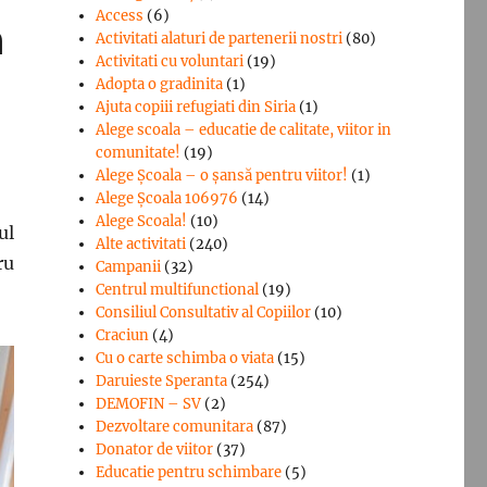
Access
(6)
ă
Activitati alaturi de partenerii nostri
(80)
Activitati cu voluntari
(19)
Adopta o gradinita
(1)
Ajuta copiii refugiati din Siria
(1)
Alege scoala – educatie de calitate, viitor in
comunitate!
(19)
Alege Şcoala – o şansă pentru viitor!
(1)
Alege Școala 106976
(14)
Alege Scoala!
(10)
ul
Alte activitati
(240)
ru
Campanii
(32)
Centrul multifunctional
(19)
Consiliul Consultativ al Copiilor
(10)
Craciun
(4)
Cu o carte schimba o viata
(15)
Daruieste Speranta
(254)
DEMOFIN – SV
(2)
Dezvoltare comunitara
(87)
Donator de viitor
(37)
Educatie pentru schimbare
(5)