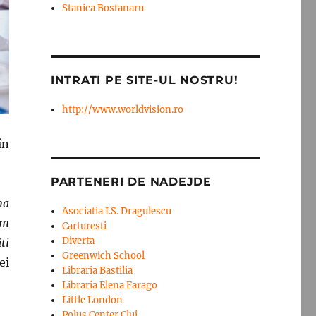
Stanica Bostanaru
INTRATI PE SITE-UL NOSTRU!
http://www.worldvision.ro
în
PARTENERI DE NADEJDE
ma
Asociatia I.S. Dragulescu
em
Carturesti
Diverta
ti
Greenwich School
ei
Libraria Bastilia
Libraria Elena Farago
Little London
Polus Center Cluj