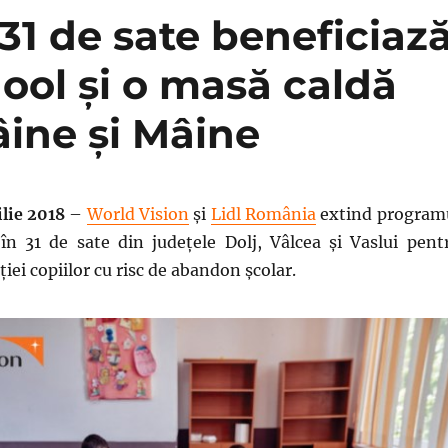
 31 de sate beneficiaz
hool și o masă caldă
âine și Mâine
ilie 2018
–
World Vision
și
Lidl România
extind program
în 31 de sate din județele Dolj, Vâlcea și Vaslui pent
ției copiilor cu risc de abandon școlar.