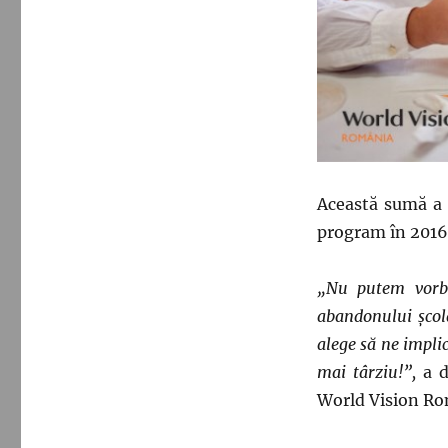
Această sumă a 
program în 2016,
„Nu putem vorbi
abandonului școla
alege să ne impl
mai târziu!”,
a d
World Vision Ro