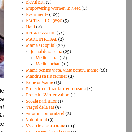
Elevul EDI
(7)
Empowering Women in Need
(2)
Evenimente
(109)
FACTIS – ID113890
(5)
Haiti
(2)
KFC & Pizza Hut
(34)
MADE IN RURAL
(2)
Mama si copilul
(29)
Jurnal de sarcina
(25)
Mediul rural
(14)
Mediul urban
(11)
Mame pentru viata. Viata pentru mame
(16)
Mandru sa fiu fermier
(2)
Paine si Maine
(13)
Proiecte cu finantare europeana
(4)
de
Proiectul Winterization
(1)
re
Scoala parintilor
(1)
ul
Targul de la sat
(5)
viitor in comunitate!
(2)
ia
Voluntariat
(3)
re
Vreau in clasa a noua
(103)
in