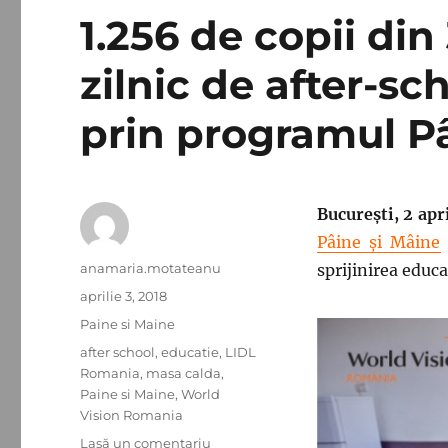
1.256 de copii din
zilnic de after-sc
prin programul P
București, 2 apr
Pâine și Mâine
Autor
anamaria.motateanu
sprijinirea educa
Publicat
aprilie 3, 2018
pe
Categorii
Paine si Maine
Etichete
after school
,
educatie
,
LIDL
Romania
,
masa calda
,
Paine si Maine
,
World
Vision Romania
la
Lasă un comentariu