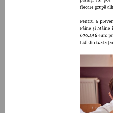
fiecare grupă al
Pentru a preve
Pâine și Mâine 
670.456
euro pr
Lidl din toată ț